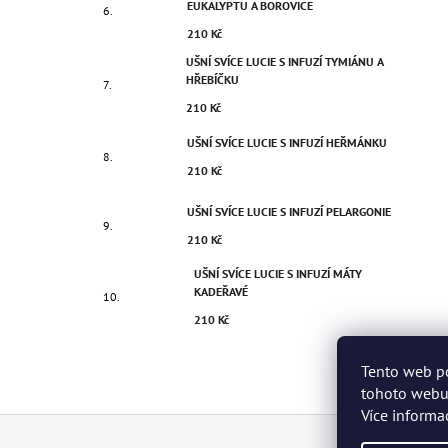
EUKALYPTU A BOROVICE
210 Kč
UŠNÍ SVÍCE LUCIE S INFUZÍ TYMIÁNU A
HŘEBÍČKU
210 Kč
UŠNÍ SVÍCE LUCIE S INFUZÍ HEŘMÁNKU
210 Kč
UŠNÍ SVÍCE LUCIE S INFUZÍ PELARGONIE
210 Kč
UŠNÍ SVÍCE LUCIE S INFUZÍ MÁTY
KADEŘAVÉ
210 Kč
Tento web p
tohoto webu 
Více informa