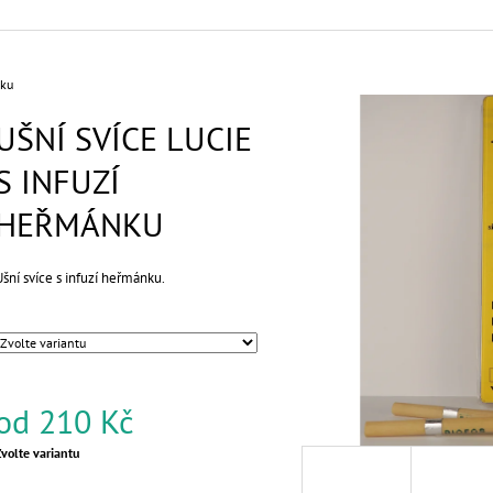
DŘEVA
SANTALOVÉHO D
210 Kč
210 Kč
nku
UŠNÍ SVÍCE LUCIE
S INFUZÍ
HEŘMÁNKU
Ušní svíce s infuzí heřmánku.
od
210 Kč
Měrná
Zvolte variantu
ena: