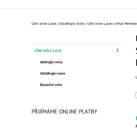
210 Kč
Domů
Ušní svíce Lucie
/
Uklidňující svíce
/
Ušní svíce Lucie s infuzí Heřmá
P
O
S
K
Přeskočit
UŠNÍ SVÍCE LUCIE
T
A
kategorie
T
R
Aktivující svíce
E
A
G
Uklidňující svíce
N
O
R
N
Balanční svíce
I
Í
E
P
A
PŘIJÍMÁME ONLINE PLATBY
N
E
L
c