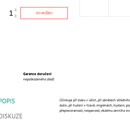
DO KOŠÍKU
Garance doručení
nepoškozeného zboží
POPIS
Účinkuje při tlaku v uších, při zánětech středníh
dutin, při hučení v hlavě, migrénách, hysterii, p
přepracovanosti, nespavosti, ekzému zevního zv
DISKUZE