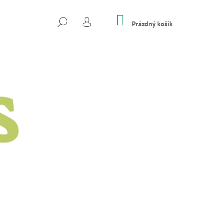
NÁKUPNÍ
HLEDAT
KOŠÍK
Prázdný košík
PŘIHLÁŠENÍ
Následující
E S INFUZÍ