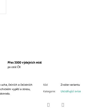
Přes 3000 výdejních míst
po celé ČR
o ucha, čelních a čelistních
Kód
Zvolte variantu
sychickém vypětí a stresu,
Kategorie
:
Uklidňující svíce
ukovodu.