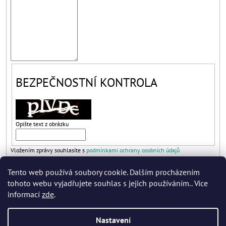
A
J
Í
T
?
BEZPEČNOSTNÍ KONTROLA
HLEDAT
Opište text z obrázku
Vložením zprávy souhlasíte s
podmínkami ochrany osobních údajů
D
O
ODESLAT
Tento web používá soubory cookie. Dalším procházením
P
tohoto webu vyjadřujete souhlas s jejich používáním.. Více
O
informací
zde
.
R
U
Č
Nastavení
U